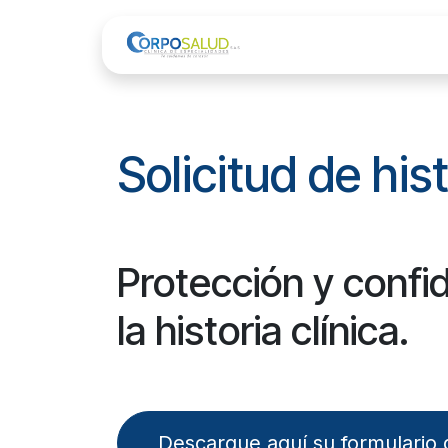
Ir al contenido
Inicio
Servicio
Solicitud de hist
Protección y confid
la historia clínica.
Descargue aquí su formulario d