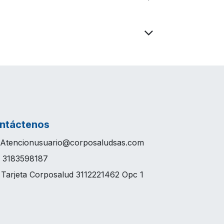
ntáctenos
Atencionusuario@corposaludsas.com
3183598187
arjeta Corposalud 3112221462 Opc 1