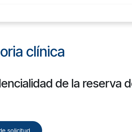
s
Corpo Premium
Experiencia del Paciente
oria clínica
encialidad de la reserva 
e solicitud